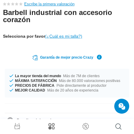
Escribe la primera valoración
Barbell industrial con accesorio
corazón
Selecciona por favor
(¿Cuál es mi talla?)
Garantía de mejor precio Crazy
La mayor tienda del mundo
Más de 7M de clientes
MÁXIMA SATISFACCIÓN
Más de 80.000 valoraciones positivas
PRECIOS DE FÁBRICA
Pide directamente al productor
MEJOR CALIDAD
Más de 20 años de experiencia
Detalles del producto
Disponible en grosor de 1.6 mm. Fabricado en una longitud de 38 mm. Ni
grande ni pequeña, 5 mm. En definitiva, un producto simple pero con