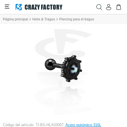
Página principal
Helix & Tragus
Piercing para el tragus
Código del artículo: TI-BS-HLX03007,
Acero quirúrgico 316L