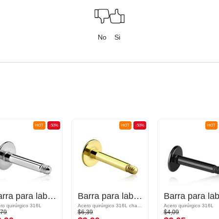
No
Si
HOT
-50%
HOT
-50%
HOT
Barra para labret (acero quirúrgico, plateado, acabado brillante)
Barra para labret (acero quirúrgico, chapado en oro, acabado brillante)
ro quirúrgico 316L
Acero quirúrgico 316L chapado en oro
Acero quirúrgico 316L
,79
$6,39
$4,09