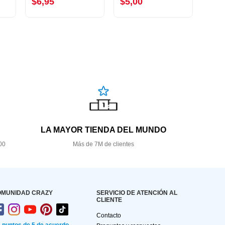
$6,95
$5,00
$11
LA MAYOR TIENDA DEL MUNDO
00
Más de 7M de clientes
OMUNIDAD CRAZY
SERVICIO DE ATENCIÓN AL
CLIENTE
Contacto