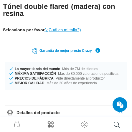
Túnel double flared (madera) con
resina
Selecciona por favor
(¿Cuál es mi talla?)
Garantía de mejor precio Crazy
La mayor tienda del mundo
Más de 7M de clientes
MÁXIMA SATISFACCIÓN
Más de 80.000 valoraciones positivas
PRECIOS DE FÁBRICA
Pide directamente al productor
MEJOR CALIDAD
Más de 20 años de experiencia
Detalles del producto
Este túnel hecho de madera es uno de los básicos imprescindibles en
cualquier colección de piercings. Un producto super chulo y natural.
Disponible en 2 tipos de madera diferente: haya e caoba.