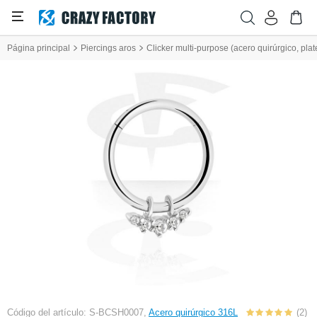
Página principal
Piercings aros
Clicker multi-purpose (acero quirúrgico, plat
Código del artículo: S-BCSH0007,
Acero quirúrgico 316L
(2)