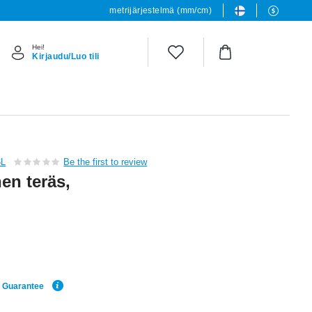
metrijärjestelmä (mm/cm)
Hei!
Kirjaudu/Luo tili
6L
Be the first to review
nen teräs,
e Guarantee