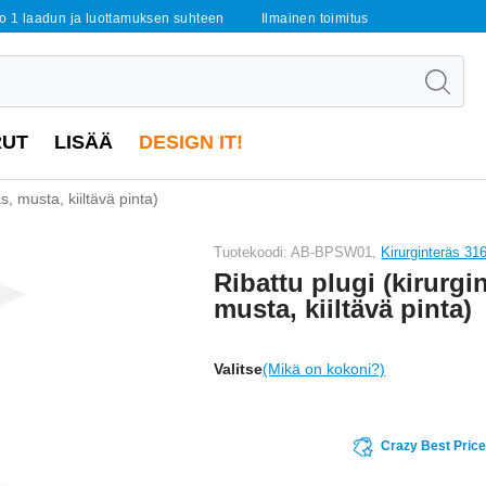
o 1 laadun ja luottamuksen suhteen
Ilmainen toimitus
RUT
LISÄÄ
DESIGN IT!
s, musta, kiiltävä pinta)
Tuotekoodi: AB-BPSW01,
Kirurginteräs 31
Ribattu plugi (kirurgi
musta, kiiltävä pinta)
Valitse
(Mikä on kokoni?)
Crazy Best Pric