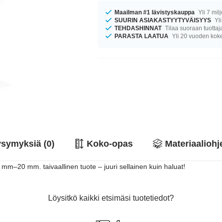
Maailman #1 lävistyskauppa
Yli 7 mil
SUURIN ASIAKASTYYTYVÄISYYS
Yli
TEHDASHINNAT
Tilaa suoraan tuottaj
PARASTA LAATUA
Yli 20 vuoden ko
symyksiä (0)
Koko-opas
Materiaaliohj
 12 mm–20 mm. taivaallinen tuote – juuri sellainen kuin haluat!
Löysitkö kaikki etsimäsi tuotetiedot?