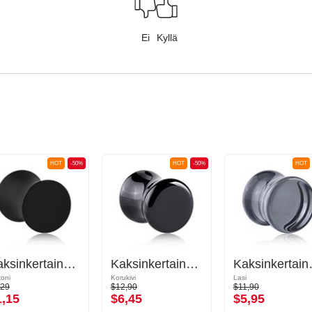
Ei
Kyllä
HOT
-50%
HOT
-50%
HOT
Kaksinkertainen flared-plugi (silikoni, eri värejä)
Kaksinkertainen flared-plugi (kivi)
Kaksinkertain
koni
Korukivi
Lasi
,29
$12,90
$11,90
1,15
$6,45
$5,95