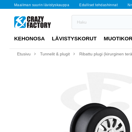
Maailman suurin lävistyskauppa
Edulliset tehdashinnat
Nr
KEHONOSA
LÄVISTYSKORUT
MUOTIKO
Etusivu
Tunnelit & plugit
Ribattu plugi (kirurginen terä