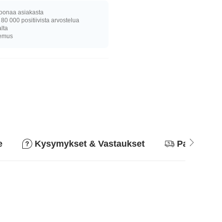
joonaa asiakasta
 80 000 positiivista arvostelua
alta
kemus
e
Kysymykset & Vastaukset
Palautusk