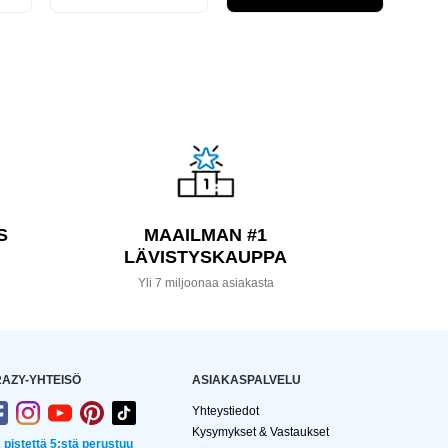
S
MAAILMAN #1
LÄVISTYSKAUPPA
a
Yli 7 miljoonaa asiakasta
AZY-YHTEISÖ
ASIAKASPALVELU
Yhteystiedot
Kysymykset & Vastaukset
2 pistettä 5:stä perustuu