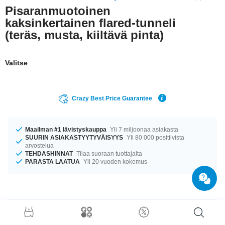
Pisaranmuotoinen
kaksinkertainen flared-tunneli
(teräs, musta, kiiltävä pinta)
Valitse
Crazy Best Price Guarantee
Maailman #1 lävistyskauppa
Yli 7 miljoonaa asiakasta
SUURIN ASIAKASTYYTYVÄISYYS
Yli 80 000 positiivista
arvostelua
TEHDASHINNAT
Tilaa suoraan tuottajalta
PARASTA LAATUA
Yli 20 vuoden kokemus
Tuotetiedot