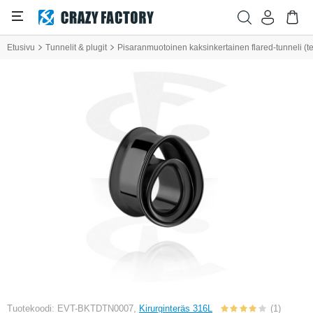
Etusivu
Tunnelit & plugit
Pisaranmuotoinen kaksinkertainen flared-tunneli (ter
Tuotekoodi: EVT-BKTDTN0007,
Kirurginteräs 316L
(1)