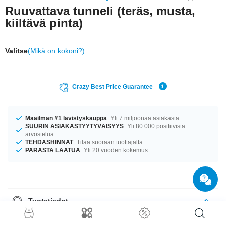
Ruuvattava tunneli (teräs, musta,
kiiltävä pinta)
Valitse
(Mikä on kokoni?)
Crazy Best Price Guarantee
Maailman #1 lävistyskauppa
Yli 7 miljoonaa asiakasta
SUURIN ASIAKASTYYTYVÄISYYS
Yli 80 000 positiivista
arvostelua
TEHDASHINNAT
Tilaa suoraan tuottajalta
PARASTA LAATUA
Yli 20 vuoden kokemus
Tuotetiedot
Varastossa on halkaisijoita 8 mm–16 mm. Tilaa nyt, älä missaa