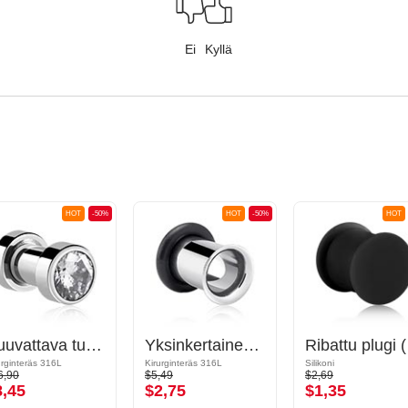
Ei
Kyllä
HOT
-50%
HOT
-50%
HOT
Ruuvattava tunneli (kirurginen teräs, hopea, kiiltävä pinta) kanssa kristallikivi
Yksinkertainen flared-tunneli (kirurginen teräs, hopea, kiiltävä pinta) kanssa O-rengas
Riba
urginteräs 316L
Kirurginteräs 316L
Silikoni
6,90
$5,49
$2,69
8,45
$2,75
$1,35