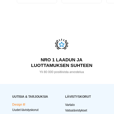
NRO 1 LAADUN JA
LUOTTAMUKSEN SUHTEEN
Yli 80 000 positiivista arvostelua
UUTISIA & TARJOUKSIA
LÄVISTYSKORUT
Design It!
Vartalo
Uudet lävistyskorut
Vatsalävistykset