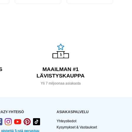
S
MAAILMAN #1
LÄVISTYSKAUPPA
a
Yli 7 miljoonaa asiakasta
AZY-YHTEISÖ
ASIAKASPALVELU
Yhteystiedot
Kysymykset & Vastaukset
2 pistettä 5:stä perustuu