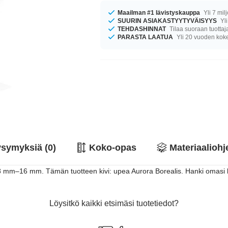
Maailman #1 lävistyskauppa
Yli 7 mil
SUURIN ASIAKASTYYTYVÄISYYS
Yli
TEHDASHINNAT
Tilaa suoraan tuottaj
PARASTA LAATUA
Yli 20 vuoden ko
symyksiä (0)
Koko-opas
Materiaaliohj
a 8 mm–16 mm. Tämän tuotteen kivi: upea Aurora Borealis. Hanki omasi kun
Löysitkö kaikki etsimäsi tuotetiedot?