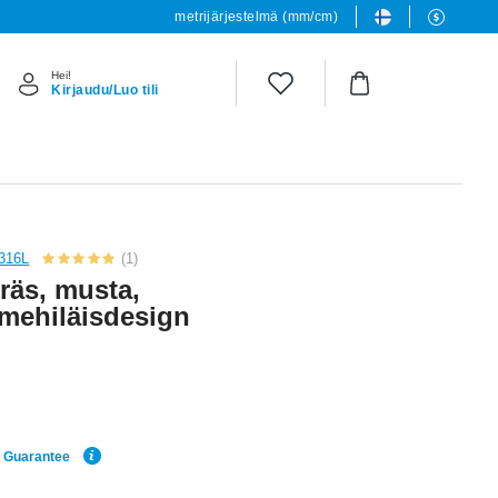
metrijärjestelmä (mm/cm)
Hei!
Kirjaudu/Luo tili
 316L
(1)
eräs, musta,
a mehiläisdesign
e Guarantee