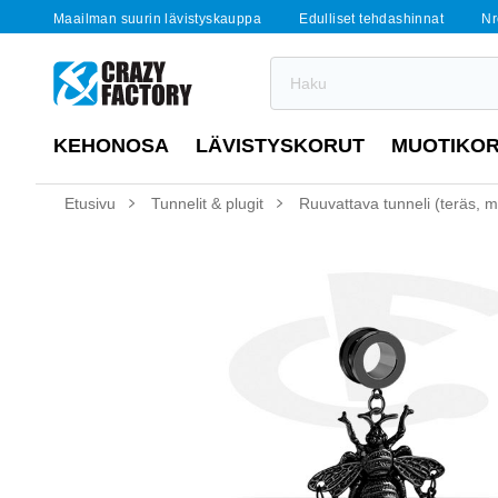
Maailman suurin lävistyskauppa
Edulliset tehdashinnat
Nr
KEHONOSA
LÄVISTYSKORUT
MUOTIKO
Etusivu
Tunnelit & plugit
Ruuvattava tunneli (teräs, m