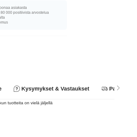
joonaa asiakasta
 80 000 positiivista arvostelua
alta
kemus
e
Kysymykset & Vastaukset
Palautusk
 tuotteita on vielä jäljellä