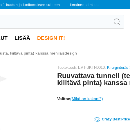
o 1 laadun ja luottamuksen suhteen
Ilmainen toimitus
RUT
LISÄÄ
DESIGN IT!
usta, kiiltävä pinta) kanssa mehiläisdesign
Tuotekoodi: EVT-BKTN0010,
Kirurginteräs
Ruuvattava tunneli (t
kiiltävä pinta) kanss
Valitse
(Mikä on kokoni?)
Crazy Best Pric