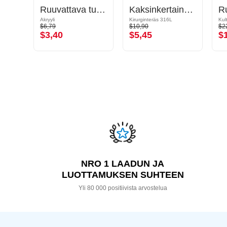
Single flared tunnel (surgical steel, black) kanssa O-rengas
Ruuvattava tunneli (akryyli, eri värejä)
Kaksinkertainen flared-tunneli (kirurginen teräs, musta, kiiltävä pinta)
Akryyli
Kirurginteräs 316L
$6,79
$10,90
$2
$3,40
$5,45
$
NRO 1 LAADUN JA
LUOTTAMUKSEN SUHTEEN
Yli 80 000 positiivista arvostelua