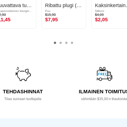
Ruuvattava tunneli (kirurginen teräs, kulta, kiiltävä pinta)
Ribattu plugi (puu)
Kaksinkertainen flar
Kultapinnoitteinen kirurginteräs 316L
Puu
Silikoni
2,90
$15,90
$4,09
11,45
$7,95
$2,05
TEHDASHINNAT
ILMAINEN TOIMITU
Tilaa suoraan tuottajalta
vähintään $35,00:n tilauksist