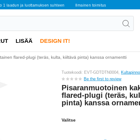
o 1 laadun ja luottamuksen suhteen
Ilmainen toimitus
RUT
LISÄÄ
DESIGN IT!
inen flared-plugi (teräs, kulta, kiiltävä pinta) kanssa ornamentti
Tuotekoodi: EVT-GDTDTN0004,
Kultapinno
Be the first to review
Pisaranmuotoinen kak
flared-plugi (teräs, kul
pinta) kanssa ornamen
Valitse