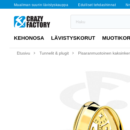
Maailman suurin lävistyskauppa
Edulliset tehdashinnat
Nr
KEHONOSA
LÄVISTYSKORUT
MUOTIKO
Etusivu
Tunnelit & plugit
Pisaranmuotoinen kaksinkerta