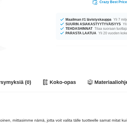
Crazy Best Pric
Maailman #1 lävistyskauppa
Yli 7 mil
SUURIN ASIAKASTYYTYVÄISYYS
Yli
TEHDASHINNAT
Tilaa suoraan tuottaj
PARASTA LAATUA
Yli 20 vuoden ko
symyksiä (0)
Koko-opas
Materiaaliohj
, mittasimme nämä, jotta voit valita tälle tuotteelle samat mitat kuin "ta