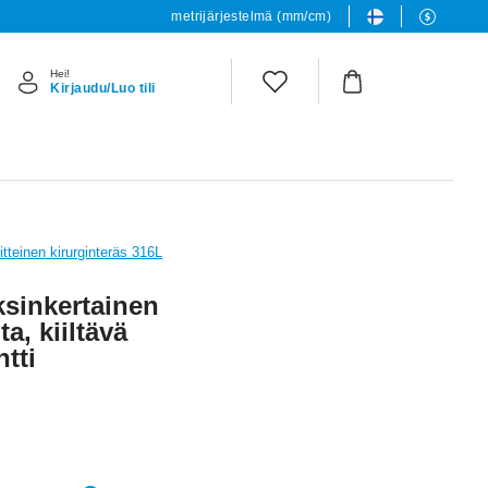
metrijärjestelmä (mm/cm)
Hei!
Kirjaudu/Luo tili
itteinen kirurginteräs 316L
sinkertainen
ta, kiiltävä
tti