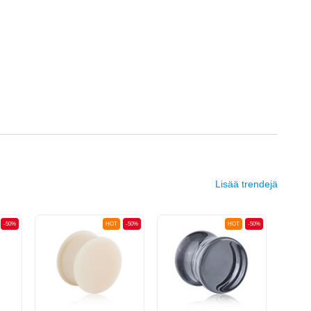
Lisää trendejä
-50%
HOT
-50%
HOT
-50%