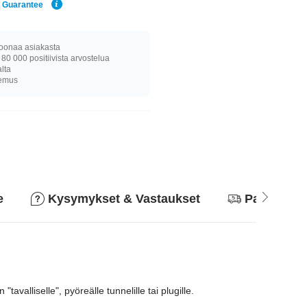
e Guarantee
joonaa asiakasta
 80 000 positiivista arvostelua
alta
kemus
e
Kysymykset & Vastaukset
Palautusk
valliselle", pyöreälle tunnelille tai plugille.