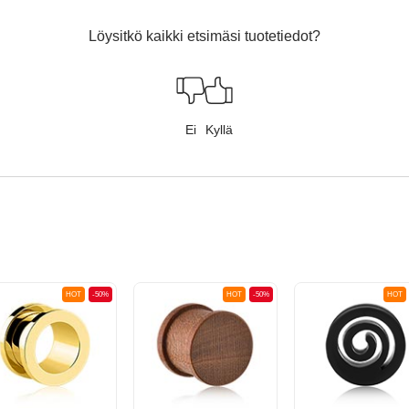
Löysitkö kaikki etsimäsi tuotetiedot?
Ei
Kyllä
HOT
-50%
HOT
-50%
HOT