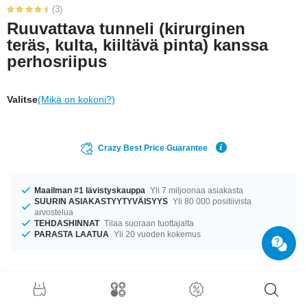
(3)
Ruuvattava tunneli (kirurginen
teräs, kulta, kiiltävä pinta) kanssa
perhosriipus
Valitse
(Mikä on kokoni?)
Crazy Best Price Guarantee
Maailman #1 lävistyskauppa
Yli 7 miljoonaa asiakasta
SUURIN ASIAKASTYYTYVÄISYYS
Yli 80 000 positiivista
arvostelua
TEHDASHINNAT
Tilaa suoraan tuottajalta
PARASTA LAATUA
Yli 20 vuoden kokemus
Tuotetiedot