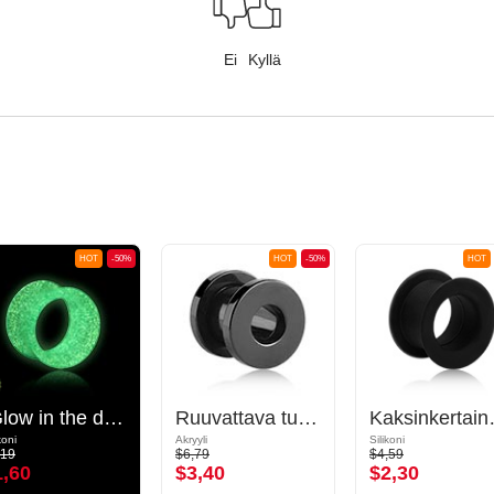
Ei
Kyllä
HOT
-50%
HOT
-50%
HOT
"Glow in the dark" double flared tunnel (silicone, various colours)
Ruuvattava tunneli (akryyli, eri värejä)
Kaksinkertaine
koni
Akryyli
Silikoni
,19
$6,79
$4,59
1,60
$3,40
$2,30