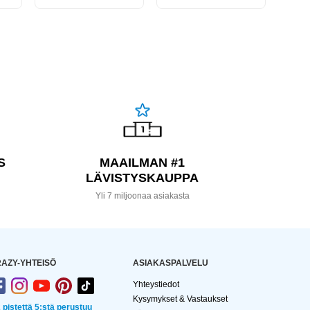
S
MAAILMAN #1
LÄVISTYSKAUPPA
a
Yli 7 miljoonaa asiakasta
AZY-YHTEISÖ
ASIAKASPALVELU
Yhteystiedot
Kysymykset & Vastaukset
2 pistettä 5:stä perustuu