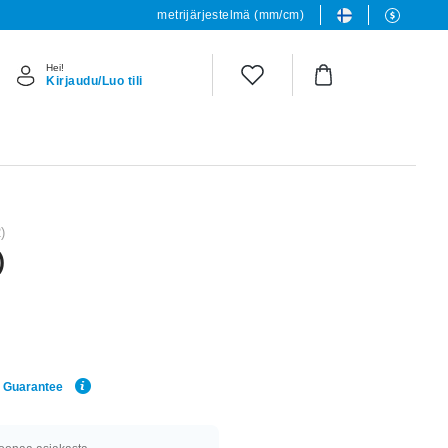
metrijärjestelmä (mm/cm)
Hei!
Kirjaudu/Luo tili
)
)
e Guarantee