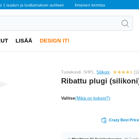
o 1 laadun ja luottamuksen suhteen
Ilmainen toimitus
RUT
LISÄÄ
DESIGN IT!
Tuotekoodi: SHPL,
Silikoni
(12
Ribattu plugi (silikoni
Valitse
(Mikä on kokoni?)
Crazy Best Pric