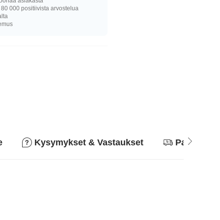
joonaa asiakasta
 80 000 positiivista arvostelua
alta
kemus
e
Kysymykset & Vastaukset
Palautusk