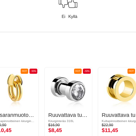
Ei
Kyllä
HOT
-50%
HOT
-50%
HOT
Pisaranmuotoinen kaksinkertainen flared-tunneli (teräs, kulta, kiiltävä pinta)
Ruuvattava tunneli (kirurginen teräs, hopea, kiiltävä pinta) kanssa kristallikivi
Ruuvat
Kultapinnoitteinen kirurginteräs 316L
Kirurginteräs 316L
0,90
$16,90
$22,90
10,45
$8,45
$11,45