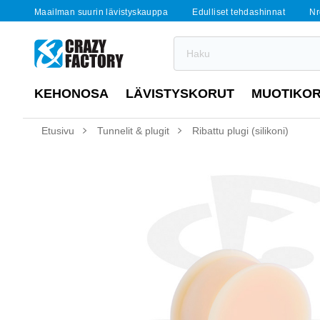
Maailman suurin lävistyskauppa
Edulliset tehdashinnat
Nr
KEHONOSA
LÄVISTYSKORUT
MUOTIKO
Etusivu
Tunnelit & plugit
Ribattu plugi (silikoni)