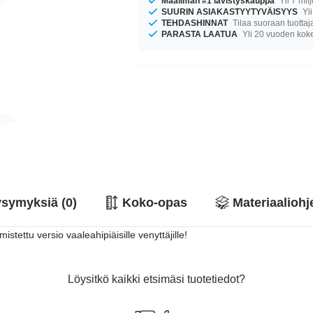
Maailman #1 lävistyskauppa
Yli 7 mil
SUURIN ASIAKASTYYTYVÄISYYS
Yli
TEHDASHINNAT
Tilaa suoraan tuottaj
PARASTA LAATUA
Yli 20 vuoden ko
symyksiä (0)
Koko-opas
Materiaaliohj
mistettu versio vaaleahipiäisille venyttäjille!
Löysitkö kaikki etsimäsi tuotetiedot?