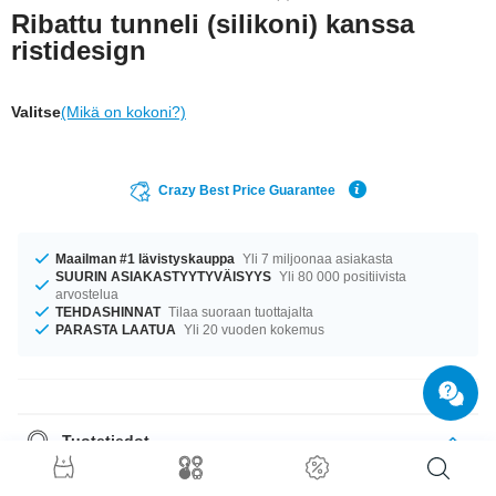
Ribattu tunneli (silikoni) kanssa
ristidesign
Valitse
(Mikä on kokoni?)
Crazy Best Price Guarantee
Maailman #1 lävistyskauppa
Yli 7 miljoonaa asiakasta
SUURIN ASIAKASTYYTYVÄISYYS
Yli 80 000 positiivista
arvostelua
TEHDASHINNAT
Tilaa suoraan tuottajalta
PARASTA LAATUA
Yli 20 vuoden kokemus
Tuotetiedot
Varastossa on halkaisijoita 4 mm–24 mm. Saatavilla on monia
värivaihtoehtoja, kuten Musta tai Valkoinen. kuuma tuote, joka luo nostetta