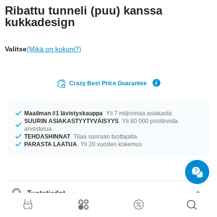
Ribattu tunneli (puu) kanssa
kukkadesign
Valitse
(Mikä on kokoni?)
Crazy Best Price Guarantee
Maailman #1 lävistyskauppa
Yli 7 miljoonaa asiakasta
SUURIN ASIAKASTYYTYVÄISYYS
Yli 80 000 positiivista
arvostelua
TEHDASHINNAT
Tilaa suoraan tuottajalta
PARASTA LAATUA
Yli 20 vuoden kokemus
Tuotetiedot
Oli kokosi mikä tahansa, meiltä löytyy. Saatavana halkaisijoilla 10 mm–30
mm. Valittavanasi on useita eri puulaatuja: kirsikka, pyökki, vaahtera ja