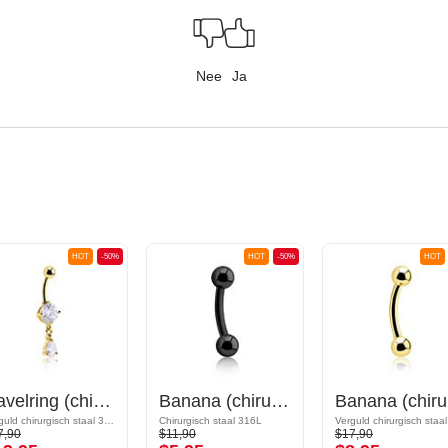
Nee
Ja
HOT
-50%
HOT
-50%
HOT
Navelring (chirurgisch staal, goud, glanzende afwerking) met kristalsteentjes
Banana (chirurgisch staal, zwart, glanzende afwerking) met balletjes
Ba
Verguld chirurgisch staal 316L / Belegde messing
Chirurgisch staal 316L
7,90
$11,90
$17,90