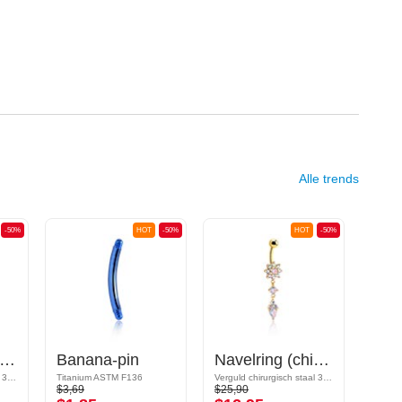
Alle trends
-50%
HOT
-50%
HOT
-50%
nana (chirurgisch staal, goud, glanzende afwerking)
Banana-pin
Navelring (chirurgisch staal, goud, glanzende afwerking) met kristalsteentjes
Verguld chirurgisch staal 316L
Titanium ASTM F136
Verguld chirurgisch staal 316L / Vergulde messing
$3,69
$25,90
$7,69