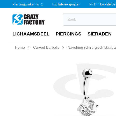
Piercingwinkel no. 1
Top fabrieksprijzen
Nr 1 in kwaliteit 
LICHAAMSDEEL
PIERCINGS
SIERADEN
Home
Curved Barbells
Navelring (chirurgisch staal, 