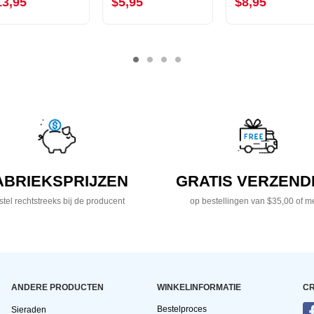
13,95
$5,95
$8,95
ABRIEKSPRIJZEN
GRATIS VERZEND
tel rechtstreeks bij de producent
op bestellingen van $35,00 of m
ANDERE PRODUCTEN
WINKELINFORMATIE
CR
Bestelproces
Sieraden