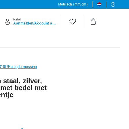
Metrisch (mm/cm)
Hallo!
Aanmelden/Account aanmaken
 316L/Belegde messing
staal, zilver,
 met bedel met
entje