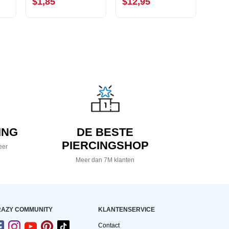
$1,85
$12,95
$3,
ING
DE BESTE
PIERCINGSHOP
eer
Meer dan 7M klanten
AZY COMMUNITY
KLANTENSERVICE
Contact