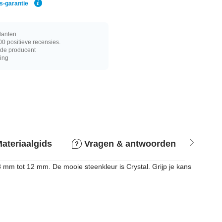
js-garantie
lanten
0 positieve recensies.
j de producent
ring
ateriaalgids
Vragen & antwoorden
Ret
 8 mm tot 12 mm. De mooie steenkleur is Crystal. Grijp je kans