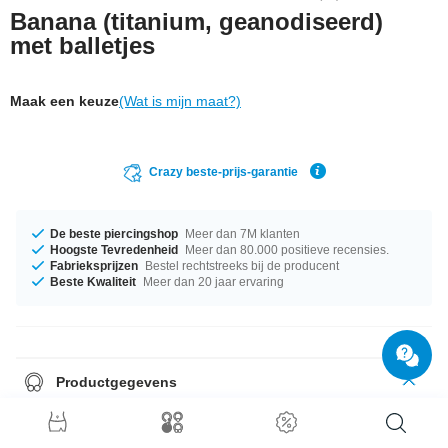
Banana (titanium, geanodiseerd)
met balletjes
Maak een keuze
(Wat is mijn maat?)
Crazy beste-prijs-garantie
De beste piercingshop
Meer dan 7M klanten
Hoogste Tevredenheid
Meer dan 80.000 positieve recensies.
Fabrieksprijzen
Bestel rechtstreeks bij de producent
Beste Kwaliteit
Meer dan 20 jaar ervaring
Productgegevens
Op voorraad met diktes van 1.2 mm tot 2.5 mm. De beschikbare lengtes
gaan van 6 mm tot 18 mm. Kies uit verschillende balgrootten, van 2.0 mm
tot 6 mm. We hebben een heel kleurenassortiment voor jou. Kies een