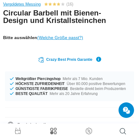
Vergoldetes Messing
(16)
Circular Barbell mit Bienen-
Design und Kristallsteinchen
Bitte auswählen
(Welche Größe passt?)
Crazy Best Preis Garantie
Weltgrößter Piercingshop
Mehr als 7 Mio. Kunden
HÖCHSTE ZUFRIEDENHEIT
Über 80.000 positive Bewertungen
GÜNSTIGSTE FABRIKPREISE
Bestelle direkt beim Produzenten
BESTE QUALITÄT
Mehr als 20 Jahre Erfahrung
Produktdetails
Ein Produkt für alle Gelegenheiten - erhältlich von 1,2 mm und 1,6 mm
Materialstärke. Mit Durchmessern von 8 mm bis 19 mm auf Lager vorrätig.