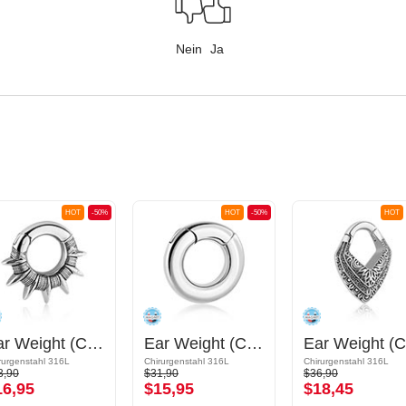
Nein
Ja
HOT
-50%
HOT
-50%
HOT
Ear Weight (Chirurgenstahl, silber, glänzend)
Ear Weight (Chirurgenstahl, silber, glänzend)
rurgenstahl 316L
Chirurgenstahl 316L
Chirurgenstahl 316L
3,90
$31,90
$36,90
16,95
$15,95
$18,45