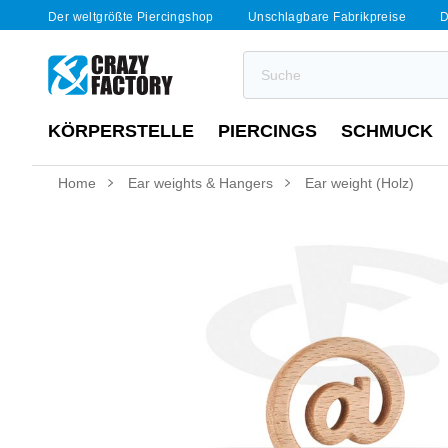
Der weltgrößte Piercingshop
Unschlagbare Fabrikpreise
D
KÖRPERSTELLE
PIERCINGS
SCHMUCK
Home
Ear weights & Hangers
Ear weight (Holz)