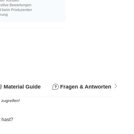
Mio. Kunden
sitive Bewertungen
kt beim Produzenten
hrung
Material Guide
Fragen & Antworten
R
 zugreifen!
 hast?