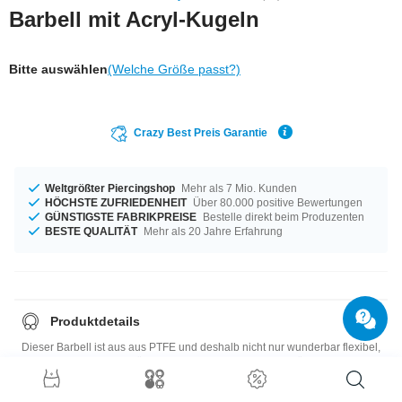
Barbell mit Acryl-Kugeln
Bitte auswählen
(Welche Größe passt?)
Crazy Best Preis Garantie
Weltgrößter Piercingshop
Mehr als 7 Mio. Kunden
HÖCHSTE ZUFRIEDENHEIT
Über 80.000 positive Bewertungen
GÜNSTIGSTE FABRIKPREISE
Bestelle direkt beim Produzenten
BESTE QUALITÄT
Mehr als 20 Jahre Erfahrung
Produktdetails
Dieser Barbell ist aus aus PTFE und deshalb nicht nur wunderbar flexibel,
sondern auch sehr gut für neue Piercings geeignet. Gekrönt wird das
Ganze von zwei UV-Kugeln, die bei UV-Licht so schön strahlen.