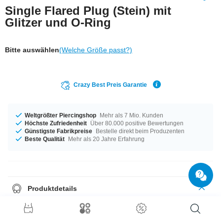
Single Flared Plug (Stein) mit
Glitzer und O-Ring
Bitte auswählen
(Welche Größe passt?)
Crazy Best Preis Garantie
Weltgrößter Piercingshop
Mehr als 7 Mio. Kunden
Höchste Zufriedenheit
Über 80.000 positive Bewertungen
Günstigste Fabrikpreise
Bestelle direkt beim Produzenten
Beste Qualität
Mehr als 20 Jahre Erfahrung
Produktdetails
Für alle Gelegenheiten - erhältlich von 8 mm bis 16 mm Durchmesser. Ein
supertrendiges Produkt aus der Crazy Factory. Das findest du sonst
nirgends.