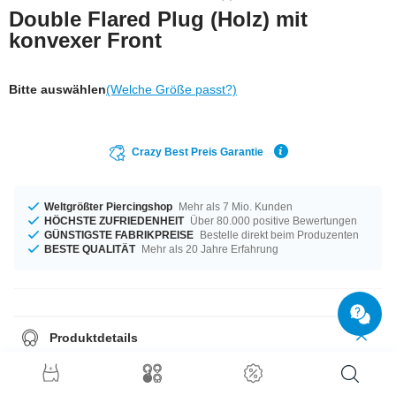
Double Flared Plug (Holz) mit
konvexer Front
Bitte auswählen
(Welche Größe passt?)
Crazy Best Preis Garantie
Weltgrößter Piercingshop
Mehr als 7 Mio. Kunden
HÖCHSTE ZUFRIEDENHEIT
Über 80.000 positive Bewertungen
GÜNSTIGSTE FABRIKPREISE
Bestelle direkt beim Produzenten
BESTE QUALITÄT
Mehr als 20 Jahre Erfahrung
Produktdetails
Als stolze/r Besitzer/in einer
vielfältigen Piercing-Sammlung
kommst du definitiv nicht um diesen
Double Flared Plug
wie