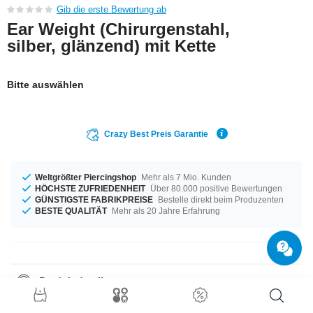
Gib die erste Bewertung ab
Ear Weight (Chirurgenstahl,
silber, glänzend) mit Kette
Bitte auswählen
Crazy Best Preis Garantie
Weltgrößter Piercingshop
Mehr als 7 Mio. Kunden
HÖCHSTE ZUFRIEDENHEIT
Über 80.000 positive Bewertungen
GÜNSTIGSTE FABRIKPREISE
Bestelle direkt beim Produzenten
BESTE QUALITÄT
Mehr als 20 Jahre Erfahrung
Produktdetails
Dieser Artikel liegt in der Materialstärke von 4 mm für dich bereit. Ein
richtig geiles Produkt zu einem unschlagbaren Preis direkt von der