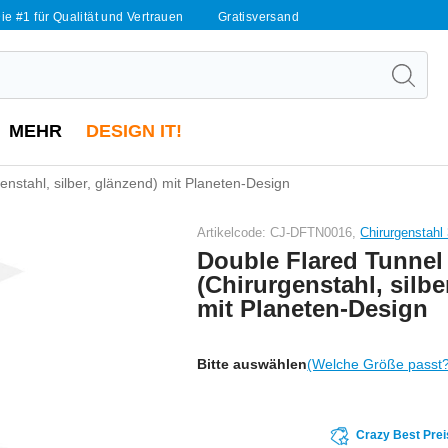
ie #1 für Qualität und Vertrauen
Gratisversand
MEHR
DESIGN IT!
enstahl, silber, glänzend) mit Planeten-Design
Artikelcode: CJ-DFTN0016,
Chirurgenstahl
Double Flared Tunnel
(Chirurgenstahl, silbe
mit Planeten-Design
Bitte auswählen
(Welche Größe passt
Crazy Best Prei