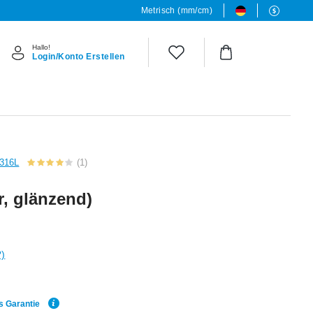
Metrisch (mm/cm)
Hallo!
Login/Konto Erstellen
 316L
(1)
r, glänzend)
?)
s Garantie