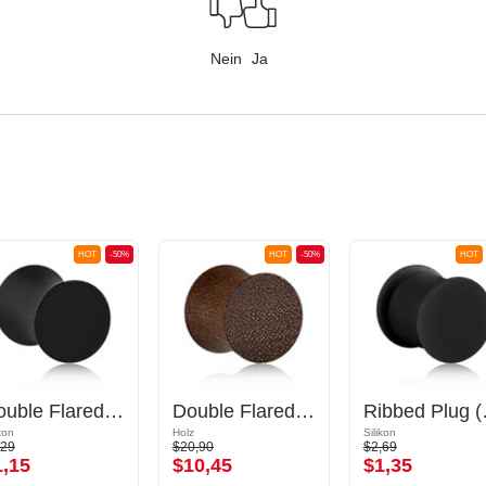
Nein
Ja
HOT
-50%
HOT
-50%
HOT
Double Flared Plug (Silikon, mehrere Farben)
Double Flared Plug (Holz)
Ribbed P
ikon
Holz
Silikon
,29
$20,90
$2,69
1,15
$10,45
$1,35