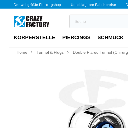
Der weltgrößte Piercingshop
Unschlagbare Fabrikpreise
D
KÖRPERSTELLE
PIERCINGS
SCHMUCK
Home
Tunnel & Plugs
Double Flared Tunnel (Chirurg