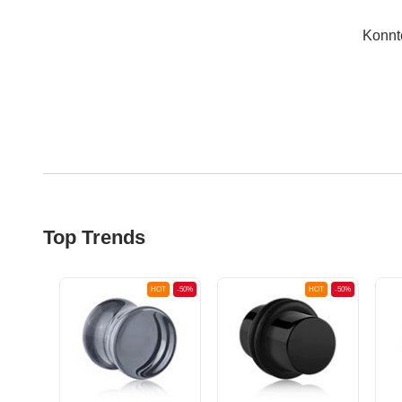
Konnt
Top Trends
OT
-50%
HOT
-50%
HOT
-50%