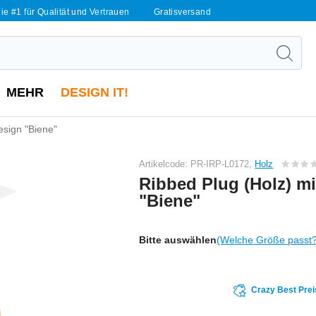
ie #1 für Qualität und Vertrauen
Gratisversand
MEHR
DESIGN IT!
esign "Biene"
Artikelcode: PR-IRP-L0172,
Holz
Ribbed Plug (Holz) m
"Biene"
Bitte auswählen
(Welche Größe passt
Crazy Best Prei