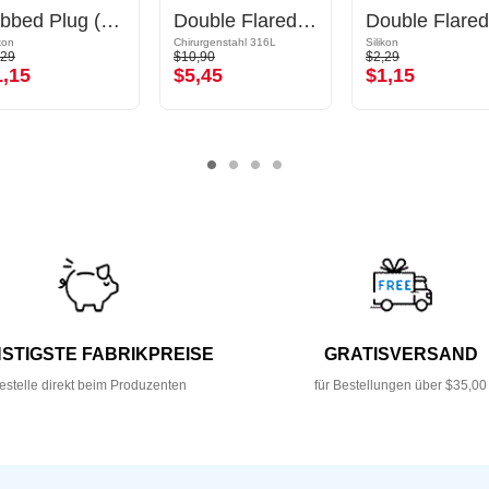
Ribbed Plug (Silikon)
Double Flared Tunnel (Chirurgenstahl, schwarz, glänzend)
ikon
Chirurgenstahl 316L
Silikon
,29
$10,90
$2,29
1,15
$5,45
$1,15
STIGSTE FABRIKPREISE
GRATISVERSAND
estelle direkt beim Produzenten
für Bestellungen über $35,00