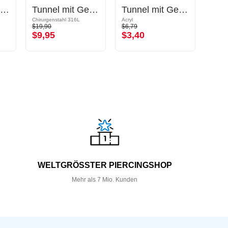
Double Flared Plug (Silikon, mehrere Farben)
Tunnel mit Gewinde (Chirurgenstahl, schwarz, glänzend)
Tunnel mit Gewinde (Acryl, mehrere Farben)
Chirurgenstahl 316L
Acryl
$19,90
$6,79
$14,9
$9,95
$3,40
$7,
WELTGRÖSSTER PIERCINGSHOP
Mehr als 7 Mio. Kunden