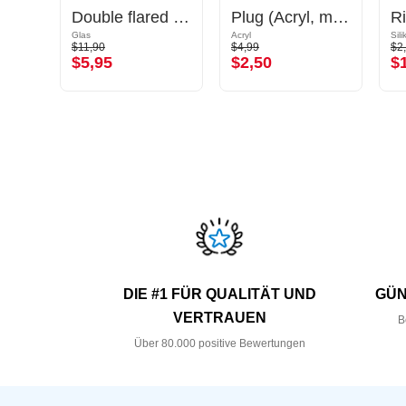
Double Flared Plug (Holz)
Double flared plug (Glas, mehrere Farben)
Plug (Acryl, mehrere Farben) mit O-Ringen
Glas
Acryl
Sil
$11,90
$4,99
$2
$5,95
$2,50
$
DIE #1 FÜR QUALITÄT UND
GÜN
VERTRAUEN
B
Über 80.000 positive Bewertungen