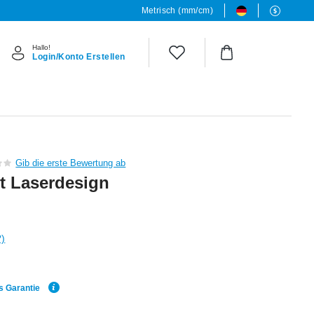
Metrisch (mm/cm)
Hallo!
Login/Konto Erstellen
Gib die erste Bewertung ab
it Laserdesign
?)
s Garantie