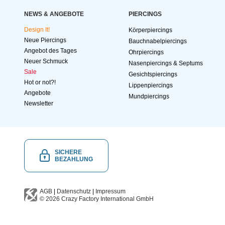
NEWS & ANGEBOTE
PIERCINGS
Design It!
Körperpiercings
Neue Piercings
Bauchnabelpiercings
Angebot des Tages
Ohrpiercings
Neuer Schmuck
Nasenpiercings & Septums
Sale
Gesichtspiercings
Hot or not?!
Lippenpiercings
Angebote
Mundpiercings
Newsletter
SICHERE
BEZAHLUNG
AGB
|
Datenschutz
|
Impressum
© 2026
Crazy Factory International
GmbH