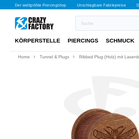
Der weltgrößte Piercingshop
Unschlagbare Fabrikpreise
D
KÖRPERSTELLE
PIERCINGS
SCHMUCK
Home
Tunnel & Plugs
Ribbed Plug (Holz) mit Laserd