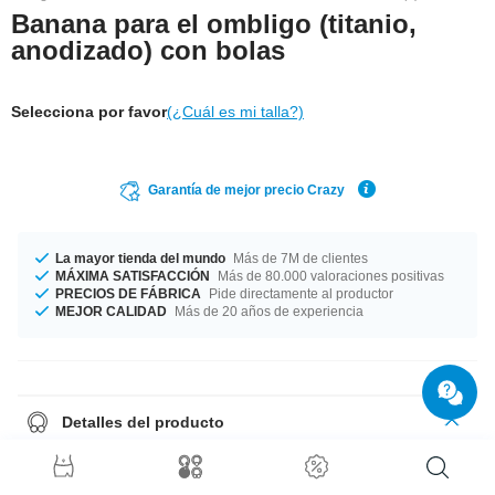
Banana para el ombligo (titanio,
anodizado) con bolas
Selecciona por favor
(¿Cuál es mi talla?)
Garantía de mejor precio Crazy
La mayor tienda del mundo
Más de 7M de clientes
MÁXIMA SATISFACCIÓN
Más de 80.000 valoraciones positivas
PRECIOS DE FÁBRICA
Pide directamente al productor
MEJOR CALIDAD
Más de 20 años de experiencia
Detalles del producto
En stock para ti en un diámetro de 1.6 mm. Los diámetros del 6 mm al 14
mm están en stock. Hay una gran cantidad de colores disponibles desde
azul hasta turquesa. ¡Hay uno para todos los gustos! ¡Un producto muy