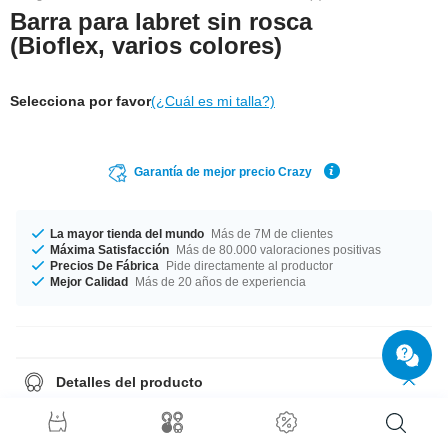
Barra para labret sin rosca
(Bioflex, varios colores)
Selecciona por favor
(¿Cuál es mi talla?)
Garantía de mejor precio Crazy
La mayor tienda del mundo
Más de 7M de clientes
Máxima Satisfacción
Más de 80.000 valoraciones positivas
Precios De Fábrica
Pide directamente al productor
Mejor Calidad
Más de 20 años de experiencia
Detalles del producto
Esta barra de labret de bioflex está indicada para todas las bolas de
metal de 1,6 mm. Si no tienes ningún accesorio, puedes buscar
inspiración en nuestra página. La barra está disponible en diferentes