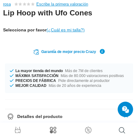
rosa
Escribe la primera valoración
Lip Hoop with Ufo Cones
Selecciona por favor
(¿Cuál es mi talla?)
Garantía de mejor precio Crazy
La mayor tienda del mundo
Más de 7M de clientes
MÁXIMA SATISFACCIÓN
Más de 80.000 valoraciones positivas
PRECIOS DE FÁBRICA
Pide directamente al productor
MEJOR CALIDAD
Más de 20 años de experiencia
Detalles del producto
Fabricado en un grosor de 1.2 mm. Disponible en dos longitudes
diferentes: 8 mm y 10 mm. Encaja perfectamente con otros componentes
de 3 mm. ¿Y qué mejor compañía que este piercing simple pero con