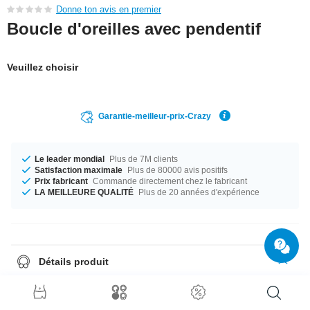
Donne ton avis en premier
Boucle d'oreilles avec pendentif
Veuillez choisir
Garantie-meilleur-prix-Crazy
Le leader mondial
Plus de 7M clients
Satisfaction maximale
Plus de 80000 avis positifs
Prix fabricant
Commande directement chez le fabricant
LA MEILLEURE QUALITÉ
Plus de 20 années d'expérience
Détails produit
Disponible en calibre 1.2 mm. Disponible en diamètre 8 mm. The stone
color is Crystal which makes it the ideal companion. Un beau piercing
d'une qualité irréprochable à un prix imbattable tout frais sorti de notre