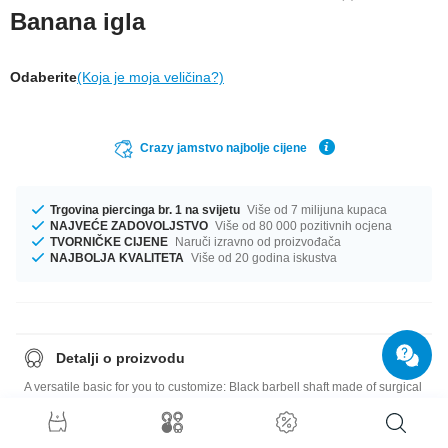
Banana igla
Odaberite
(Koja je moja veličina?)
Crazy jamstvo najbolje cijene
Trgovina piercinga br. 1 na svijetu
Više od 7 milijuna kupaca
NAJVEĆE ZADOVOLJSTVO
Više od 80 000 pozitivnih ocjena
TVORNIČKE CIJENE
Naruči izravno od proizvođača
NAJBOLJA KVALITETA
Više od 20 godina iskustva
Detalji o proizvodu
A versatile basic for you to customize: Black barbell shaft made of surgical
steel, for 1.2 mm and 1.6 mm threaded accessories.