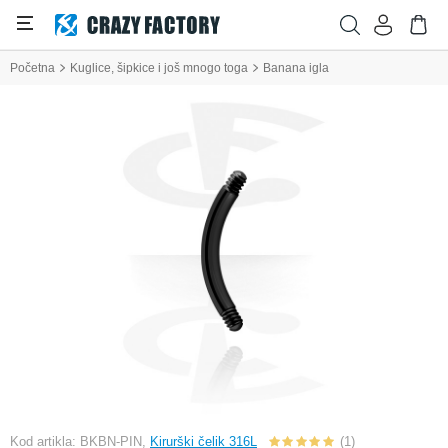
Početna
Kuglice, šipkice i još mnogo toga
Banana igla
Kod artikla: BKBN-PIN,
Kirurški čelik 316L
(1)