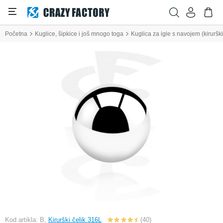
Početna
Kuglice, šipkice i još mnogo toga
Kuglica za igle s navojem (kiruršk
Kod artikla: B,
Kirurški čelik 316L
(40)