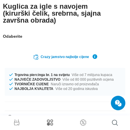
Kuglica za igle s navojem
(kirurški čelik, srebrna, sjajna
završna obrada)
Odaberite
Crazy jamstvo najbolje cijene
Trgovina piercinga br. 1 na svijetu
Više od 7 milijuna kupaca
NAJVEĆE ZADOVOLJSTVO
Više od 80 000 pozitivnih ocjena
TVORNIČKE CIJENE
Naruči izravno od proizvođača
NAJBOLJA KVALITETA
Više od 20 godina iskustva
Detalji o proizvodu
The available gauges are 1.0 mm to 2.5 mm. In stock with diameters from