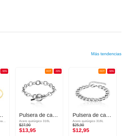
Más tendencias
-50%
HOT
-50%
HOT
-50%
ete moderno
Pulsera de cadena
Pulsera de cadena
Acero quirúrgico 316L chapado en oro
Acero quirúrgico 316L
Acero quirúrgico 316L
Acero 
$27,90
$25,90
$15,9
$13,95
$12,95
$7,