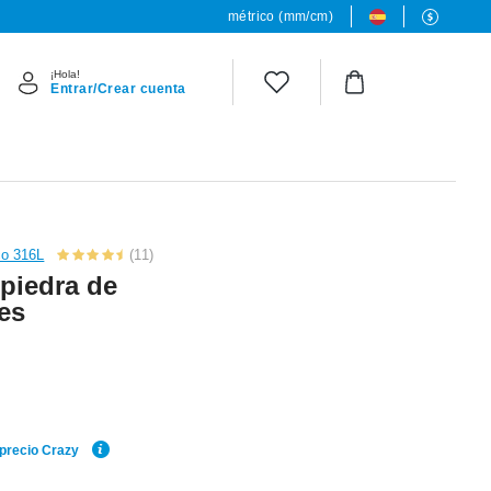
métrico (mm/cm)
¡Hola!
Entrar/Crear cuenta
co 316L
(11)
piedra de
res
 precio Crazy