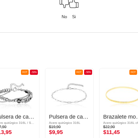
No
Si
HOT
-50%
HOT
-50%
HOT
Pulsera de cadena con Cuenta sintética
Pulsera de cadena
Brazal
Acero quirúrgico 316L / Synthetic crystal ball
Acero quirúrgico 316L
7,90
$19,90
$22,90
13,95
$9,95
$11,45