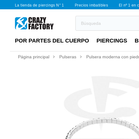
La tienda de piercings N° 1
Precios imbatibles
El nº 1 en 
POR PARTES DEL CUERPO
PIERCINGS
B
Página principal
Pulseras
Pulsera moderna con piedra