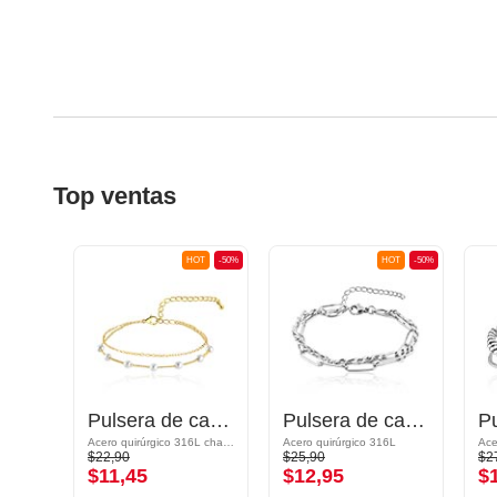
Top ventas
OT
-50%
HOT
-50%
HOT
-50%
Pulsera de cuentas
Pulsera de cadena
Pulsera de cadena
ca
Acero quirúrgico 316L chapado en oro
Acero quirúrgico 316L
$22,90
$25,90
$2
$11,45
$12,95
$