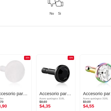
No
Si
-50%
-50%
Accesorio para barra labret "push-fit" (bioflex, transparente)
Accesorio para barra push fit (acero quirúrgico, negro acabado brillante) con piedra brillante
Accesorio par
flex
Acero quirúrgico 316L
Acero quirúrgico 316L
,79
$8,69
$9,09
3,90
$4,35
$4,55