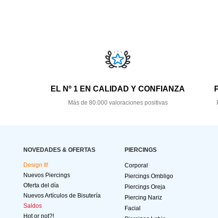
EL Nº 1 EN CALIDAD Y CONFIANZA
Más de 80.000 valoraciones positivas
NOVEDADES & OFERTAS
PIERCINGS
Design It!
Corporal
Nuevos Piercings
Piercings Ombligo
Oferta del día
Piercings Oreja
Nuevos Artículos de Bisutería
Piercing Nariz
Saldos
Facial
Hot or not?!