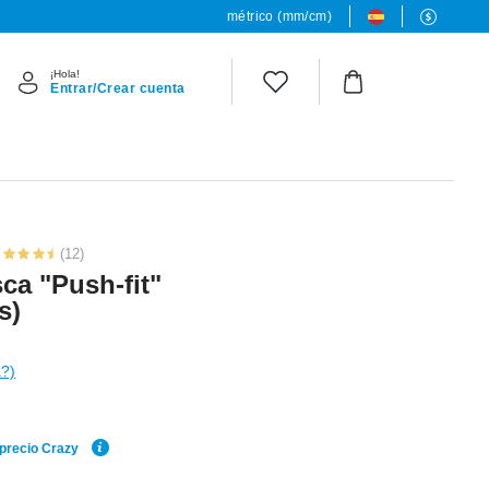
métrico (mm/cm)
¡Hola!
Entrar/Crear cuenta
(12)
sca "Push-fit"
s)
a?)
 precio Crazy