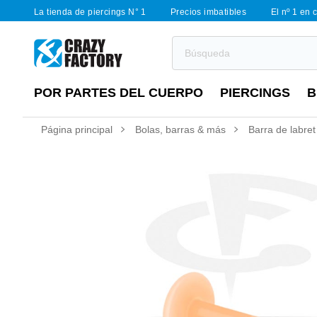
La tienda de piercings N° 1
Precios imbatibles
El nº 1 en 
POR PARTES DEL CUERPO
PIERCINGS
B
Página principal
Bolas, barras & más
Barra de labret 