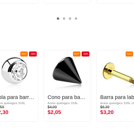
HOT
-50%
HOT
-50%
HOT
Bola para barras con rosca (acero quirúrgico, plateado, acabado brillante) con piedra brillante
Cono para barras con rosca (acero quirúrgico, negro, acabado brillante)
ro quirúrgico 316L
Acero quirúrgico 316L
,59
$4,09
$6,39
2,30
$2,05
$3,20