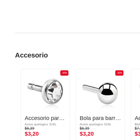
Accesorio
-50%
-50%
-50%
Accesorio para barra labret "push fit" (chapado en laton) con diseño Estrella y brillantes
Accesorio para barras "push fit" (acero quirúrgico, plateado, acabado brillante) con brillantes
Bola para barra labret "push-fit" (acero quirúrgico, plateado, acabado brillante)
Acero quirúrgico 316L
Acero quirúrgico 316L
Bio
$6,39
$6,39
$7
$3,20
$3,20
$