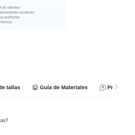
 de clientes
loraciones positivas
al productor
riencia
de tallas
Guía de Materiales
Preguntas
bas?