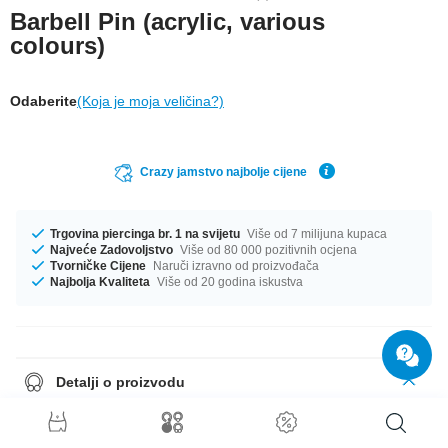
Barbell Pin (acrylic, various
colours)
Odaberite
(Koja je moja veličina?)
Crazy jamstvo najbolje cijene
Trgovina piercinga br. 1 na svijetu
Više od 7 milijuna kupaca
Najveće Zadovoljstvo
Više od 80 000 pozitivnih ocjena
Tvorničke Cijene
Naruči izravno od proizvođača
Najbolja Kvaliteta
Više od 20 godina iskustva
Detalji o proizvodu
Treat your piercing to flexible comfort with this barbell shaft made of
acrylic. Highly flexible to reduce stress on your piercing. Available in
several colours.