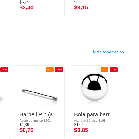
$6,79
$6,29
$1,79
$3,40
$3,15
$0,
Más tendencias
-50%
HOT
-50%
HOT
-50%
n (acrylic, various colours)
Barbell Pin (surgical steel, silver, shiny finish)
Bola para barras con rosca (acero quirúrgico, plateado, acabado brillante)
Acero quirúrgico 316L
Acero quirúrgico 316L
Acrílico
$1,39
$1,69
$3,19
$0,70
$0,85
$1,