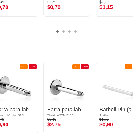
,39
$1,39
$2,29
0,70
$0,70
$1,15
HOT
-50%
HOT
-50%
HOT
Barra para labret (acero quirúrgico, plateado, acabado brillante)
Barra para labret (titanio, acabado brillante)
Barbell Pi
ro quirúrgico 316L
Titanio ASTM F136
Acrílico
,79
$5,49
$1,79
0,90
$2,75
$0,90