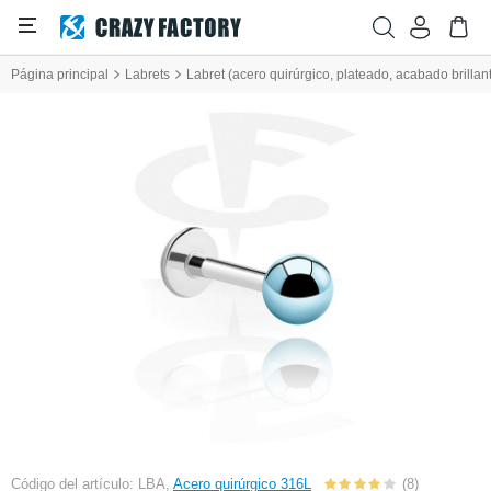
Página principal
Labrets
Labret (acero quirúrgico, plateado, acabado brilla
Código del artículo: LBA,
Acero quirúrgico 316L
(8)