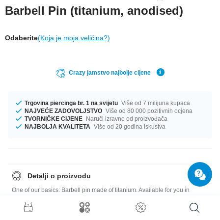
Barbell Pin (titanium, anodised)
Odaberite
(Koja je moja veličina?)
Crazy jamstvo najbolje cijene
Trgovina piercinga br. 1 na svijetu
Više od 7 milijuna kupaca
NAJVEĆE ZADOVOLJSTVO
Više od 80 000 pozitivnih ocjena
TVORNIČKE CIJENE
Naruči izravno od proizvođača
NAJBOLJA KVALITETA
Više od 20 godina iskustva
Detalji o proizvodu
One of our basics: Barbell pin made of titanium. Available for you in
different lengths, gauges and colours for you to customize.