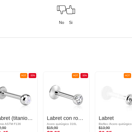
No
Si
HOT
-50%
HOT
-50%
HOT
Labret (titanio, acabado brillante) con bola con brillante
Labret con rosca interior con bola con brillante
Labret
anio ASTM F136
Acero quirúrgico 316L
2,90
$15,90
$13,90