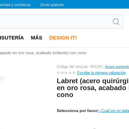
calidad y confianza
Envío gratuito
ISUTERÍA
MÁS
DESIGN IT!
hapado en oro rosa, acabado brillante) con cono
Código del artículo: RGLBC,
Acero quirúrg
Escribe la primera valoración
Labret (acero quirúrg
en oro rosa, acabado 
cono
Selecciona por favor
(¿Cuál es mi tall