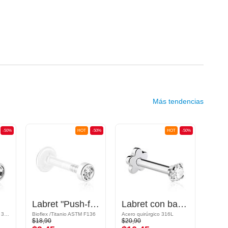
Más tendencias
-50%
HOT
-50%
HOT
-50%
Labret "Push-fit" sin rosca (bioflex, varios colores) con accesorio y piedra brillante
Labret con base plana y rosca interior (acero quirúrgico, plateado, acabado brillante) con piedra brillante
Bioflex /Acero quirúrgico 316L
Bioflex /Titanio ASTM F136
Acero quirúrgico 316L
Acrílico
$18,90
$20,90
$2,29