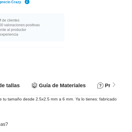
 precio Crazy
 de clientes
0 valoraciones positivas
nte al productor
experiencia
de tallas
Guía de Materiales
Preguntas
ge tu tamaño desde 2.5x2.5 mm a 6 mm. Ya lo tienes: fabricado
bas?