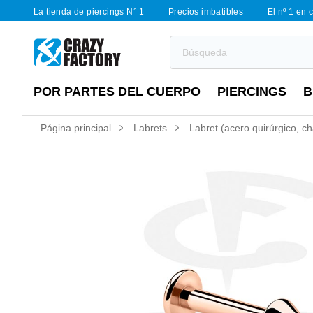
La tienda de piercings N° 1
Precios imbatibles
El nº 1 en 
POR PARTES DEL CUERPO
PIERCINGS
B
Página principal
Labrets
Labret (acero quirúrgico, c