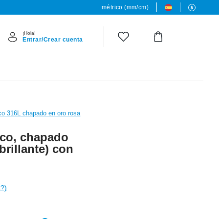
métrico (mm/cm)
¡Hola!
Entrar/Crear cuenta
ico 316L chapado en oro rosa
ico, chapado
brillante) con
a?)