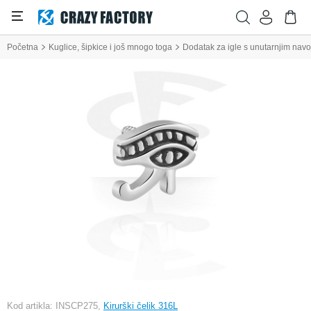
Početna
Kuglice, šipkice i još mnogo toga
Dodatak za igle s unutarnjim nav
Kod artikla: INSCP275,
Kirurški čelik 316L