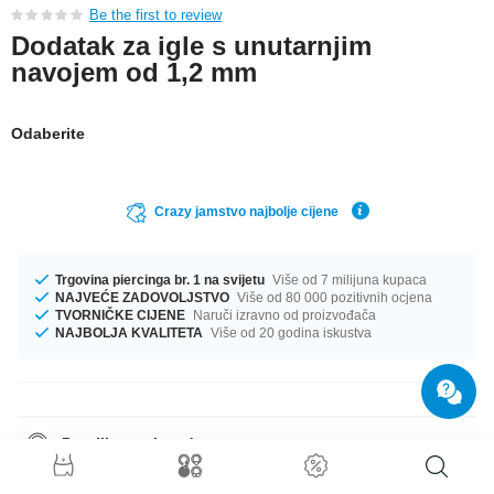
Be the first to review
Dodatak za igle s unutarnjim
navojem od 1,2 mm
Odaberite
Crazy jamstvo najbolje cijene
Trgovina piercinga br. 1 na svijetu
Više od 7 milijuna kupaca
NAJVEĆE ZADOVOLJSTVO
Više od 80 000 pozitivnih ocjena
TVORNIČKE CIJENE
Naruči izravno od proizvođača
NAJBOLJA KVALITETA
Više od 20 godina iskustva
Detalji o proizvodu
Savršen pratitelj za svaku priliku... Dostupna veličina iznosi 1.2 mm.
nevjerojatan proizvod koji će unaprijediti tvoj izgled!