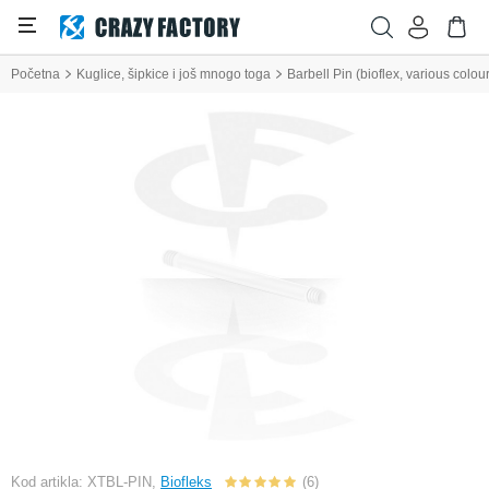
Početna
Kuglice, šipkice i još mnogo toga
Barbell Pin (bioflex, various colou
Kod artikla: XTBL-PIN,
Biofleks
(6)