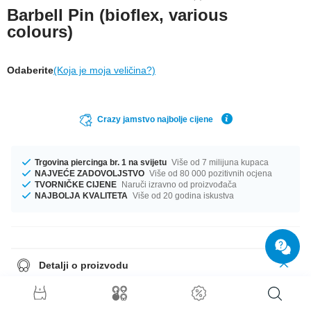
Barbell Pin (bioflex, various
colours)
Odaberite
(Koja je moja veličina?)
Crazy jamstvo najbolje cijene
Trgovina piercinga br. 1 na svijetu
Više od 7 milijuna kupaca
NAJVEĆE ZADOVOLJSTVO
Više od 80 000 pozitivnih ocjena
TVORNIČKE CIJENE
Naruči izravno od proizvođača
NAJBOLJA KVALITETA
Više od 20 godina iskustva
Detalji o proizvodu
Veličina iznosi 1.6 mm. Dostupno u dužini od 16 mm. Dostupan je velik
izbor boja, od Crna do Bijela. Ima ih za svačiji ukus! Naruči odmah, nemoj
propustiti priliku