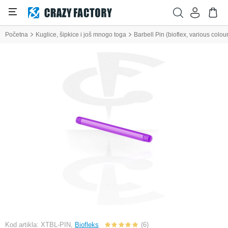
Početna
Kuglice, šipkice i još mnogo toga
Barbell Pin (bioflex, various colou
Kod artikla: XTBL-PIN,
Biofleks
(6)