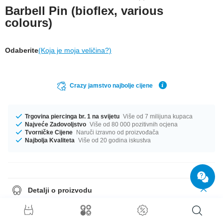
Barbell Pin (bioflex, various
colours)
Odaberite
(Koja je moja veličina?)
Crazy jamstvo najbolje cijene
Trgovina piercinga br. 1 na svijetu
Više od 7 milijuna kupaca
Najveće Zadovoljstvo
Više od 80 000 pozitivnih ocjena
Tvorničke Cijene
Naruči izravno od proizvođača
Najbolja Kvaliteta
Više od 20 godina iskustva
Detalji o proizvodu
Veličina iznosi 1.6 mm. Dostupno u dužini od 16 mm. Dostupan je velik
izbor boja, od Crna do Bijela. Ima ih za svačiji ukus! Naruči odmah, nemoj
propustiti priliku