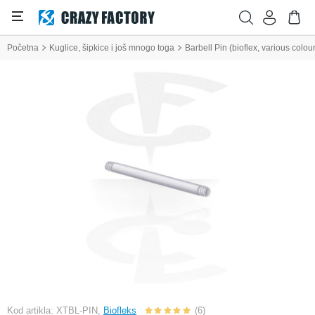
Početna
Kuglice, šipkice i još mnogo toga
Barbell Pin (bioflex, various colou
Kod artikla: XTBL-PIN,
Biofleks
(6)