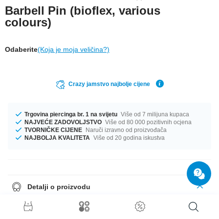
Barbell Pin (bioflex, various
colours)
Odaberite
(Koja je moja veličina?)
Crazy jamstvo najbolje cijene
Trgovina piercinga br. 1 na svijetu
Više od 7 milijuna kupaca
NAJVEĆE ZADOVOLJSTVO
Više od 80 000 pozitivnih ocjena
TVORNIČKE CIJENE
Naruči izravno od proizvođača
NAJBOLJA KVALITETA
Više od 20 godina iskustva
Detalji o proizvodu
Veličina iznosi 1.6 mm. Dostupno u dužini od 16 mm. Dostupan je velik
izbor boja, od Crna do Bijela. Ima ih za svačiji ukus! Naruči odmah, nemoj
propustiti priliku