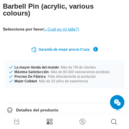
Barbell Pin (acrylic, various
colours)
Selecciona por favor
(¿Cuál es mi talla?)
Garantía de mejor precio Crazy
La mayor tienda del mundo
Más de 7M de clientes
Máxima Satisfacción
Más de 80.000 valoraciones positivas
Precios De Fábrica
Pide directamente al productor
Mejor Calidad
Más de 20 años de experiencia
Detalles del producto
La gente pide más flexibilidad en su día a a día, y también con los
piercings. No hay problema, aquí tienes esta barra de barbell en acrílico .
Siempre flexible, da igual el color que elijas.