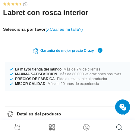
(9)
Labret con rosca interior
Selecciona por favor
(¿Cuál es mi talla?)
Garantía de mejor precio Crazy
La mayor tienda del mundo
Más de 7M de clientes
MÁXIMA SATISFACCIÓN
Más de 80.000 valoraciones positivas
PRECIOS DE FÁBRICA
Pide directamente al productor
MEJOR CALIDAD
Más de 20 años de experiencia
Detalles del producto
Los anchos de barra 1.2 mm y 1.6 mm están en stock. Puedes
seleccionar un largo desde 6 mm hasta 12 mm. ¡Un piercing fabricado
con los mejores materiales de la mejor calidad al mejor precio